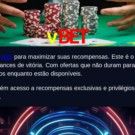
a
vbet
para maximizar suas recompensas. Este é o 
ances de vitória. Com ofertas que não duram para
os enquanto estão disponíveis.
m acesso a recompensas exclusivas e privilégios
.