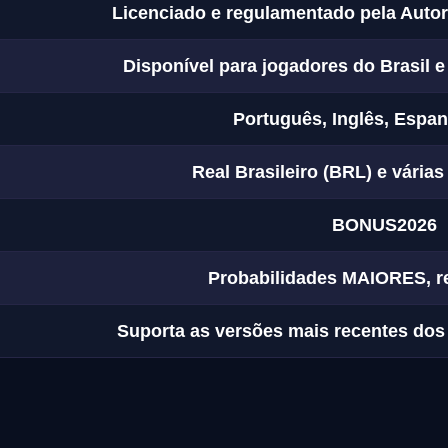
Licenciado e regulamentado pela Autor
Disponível para jogadores do Brasil e
Português, Inglês, Espan
Real Brasileiro (BRL) e vária
BONUS2026
Probabilidades MAIORES, re
Suporta as versões mais recentes dos