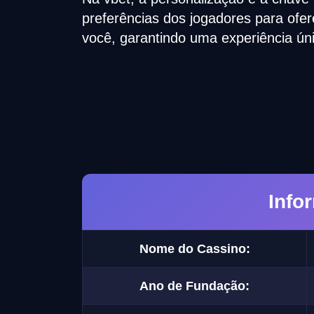
preferências dos jogadores para o
você, garantindo uma experiência únic
Info
Nome do Cassino:
Ano de Fundação: