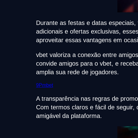
Durante as festas e datas especiais
adicionais e ofertas exclusivas, es
aproveitar essas vantagens em ocasi
vbet valoriza a conexão entre amigo
convide amigos para o vbet, e receb
amplia sua rede de jogadores.
9Pmbet
A transparência nas regras de promo
Com termos claros e fácil de seguir
amigável da plataforma.