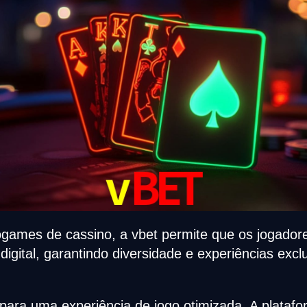
games de cassino, a vbet permite que os jogadores
 digital, garantindo diversidade e experiências exc
 para uma experiência de jogo otimizada. A plataf