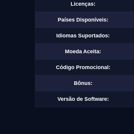
Licenças:
Países Disponíveis:
Idiomas Suportados:
Moeda Aceita:
Código Promocional:
Bônus:
Versão de Software: