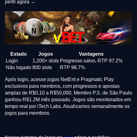
perfil agora →
Estado
Jogos
Vantagens
Login
1,200+ slots
Progresso salvo, RTP 97.2%
Não logado
800 slots
RTP 96.7%
Após login, acesse jogos NetEnt e Pragmatic Play
exclusivos para membros, com progressos e apostas
amplas de R$0.10 a R$50,000. Membro P.S. de São Paulo
ganhou R$1.2M mês passado. Jogos são monitorados em
tempo real por iTech Labs. Atualizamos semanalmente os
jogos para membros.