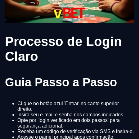
Processo de Login
Claro
Guia Passo a Passo
Clique no botão azul 'Entrar' no canto superior
direito.
Insira seu e-mail e senha nos campos indicados.
Opte por 'login verificado em dois passos' para
segurança adicional.
Receba um código de verificação via SMS e insira-o.
Acesse o painel principal após confirmação.