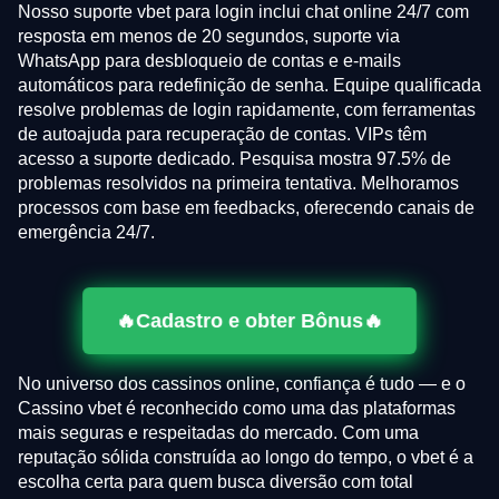
Nosso suporte vbet para login inclui chat online 24/7 com
resposta em menos de 20 segundos, suporte via
WhatsApp para desbloqueio de contas e e-mails
automáticos para redefinição de senha. Equipe qualificada
resolve problemas de login rapidamente, com ferramentas
de autoajuda para recuperação de contas. VIPs têm
acesso a suporte dedicado. Pesquisa mostra 97.5% de
problemas resolvidos na primeira tentativa. Melhoramos
processos com base em feedbacks, oferecendo canais de
emergência 24/7.
🔥Cadastro e obter Bônus🔥
No universo dos cassinos online, confiança é tudo — e o
Cassino vbet é reconhecido como uma das plataformas
mais seguras e respeitadas do mercado. Com uma
reputação sólida construída ao longo do tempo, o vbet é a
escolha certa para quem busca diversão com total