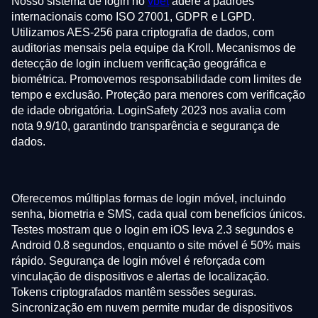
Nosso sistema de login no
vbet
adere a padrões
internacionais como ISO 27001, GDPR e LGPD.
Utilizamos AES-256 para criptografia de dados, com
auditorias mensais pela equipe da Kroll. Mecanismos de
detecção de login incluem verificação geográfica e
biométrica. Promovemos responsabilidade com limites de
tempo e exclusão. Proteção para menores com verificação
de idade obrigatória. LoginSafety 2023 nos avalia com
nota 9.9/10, garantindo transparência e segurança de
dados.
Oferecemos múltiplas formas de login móvel, incluindo
senha, biometria e SMS, cada qual com benefícios únicos.
Testes mostram que o login em iOS leva 2.3 segundos e
Android 0.8 segundos, enquanto o site móvel é 50% mais
rápido. Segurança de login móvel é reforçada com
vinculação de dispositivos e alertas de localização.
Tokens criptografados mantêm sessões seguras.
Sincronização em nuvem permite mudar de dispositivos