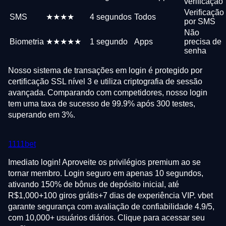
verificação
Verificação
SMS
★★★★
4 segundos
Todos
por SMS
Não
Biometria
★★★★★
1 segundo
Apps
precisa de
senha
Nosso sistema de transações em login é protegido por
certificação SSL nível 3 e utiliza criptografia de sessão
avançada. Comparando com competidores, nosso login
tem uma taxa de sucesso de 99.9% após 300 testes,
superando em 3%.
1111bet
Imediato login! Aproveite os privilégios premium ao se
tornar membro. Login seguro em apenas 10 segundos,
ativando 150% de bônus de depósito inicial, até
R$1,000+100 giros grátis+7 dias de experiência VIP. vbet
garante segurança com avaliação de confiabilidade 4.9/5,
com 10,000+ usuários diários. Clique para acessar seu