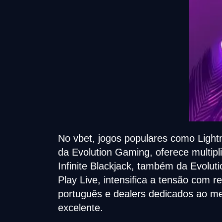
No vbet, jogos populares como Lightn
da Evolution Gaming, oferece multip
Infinite Blackjack, também da Evolut
Play Live, intensifica a tensão com 
português e dealers dedicados ao me
excelente.