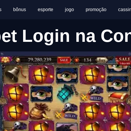
s
bônus
esporte
jogo
promoção
cassi
et Login na Co