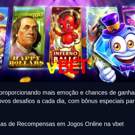
, proporcionando mais emoção e chances de ganhar
vos desafios a cada dia, com bônus especiais pa
mas de Recompensas em Jogos Online na vbet