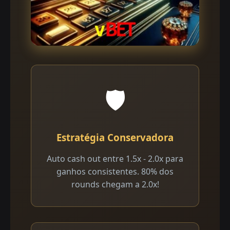
🛡️
Estratégia Conservadora
Auto cash out entre 1.5x - 2.0x para
ganhos consistentes. 80% dos
rounds chegam a 2.0x!