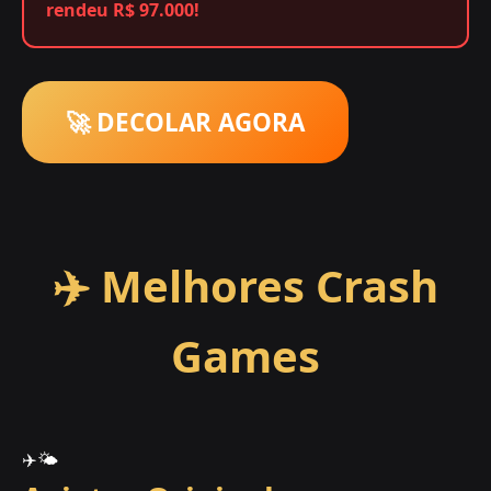
rendeu R$ 97.000!
🚀 DECOLAR AGORA
✈️ Melhores Crash
Games
✈️🌤️