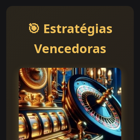
🎯 Estratégias
Vencedoras