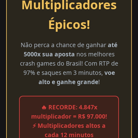
Multiplicadores
Épicos!
Não perca a chance de ganhar
até
5000x sua aposta
nos melhores
crash games do Brasil! Com RTP de
97% e saques em 3 minutos,
voe
alto e ganhe grande
!
🔥 RECORDE: 4.847x
multiplicador = R$ 97.000!
⚡ Multiplicadores altos a
cada 12 minutos