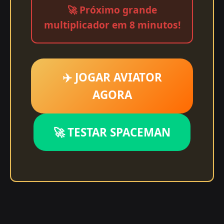
🚀 Próximo grande
multiplicador em 8 minutos!
✈️ JOGAR AVIATOR
AGORA
🚀 TESTAR SPACEMAN