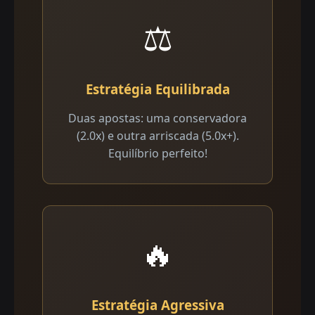
⚖️
Estratégia Equilibrada
Duas apostas: uma conservadora
(2.0x) e outra arriscada (5.0x+).
Equilíbrio perfeito!
🔥
Estratégia Agressiva