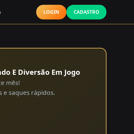
LOGIN
CADASTRO
a
ado E Diversão Em Jogo
te mês!
 e saques rápidos.