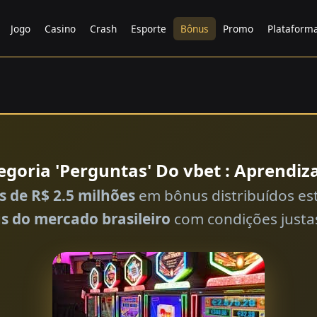
Jogo
Casino
Crash
Esporte
Bônus
Promo
Plataform
goria 'Perguntas' Do vbet : Aprendiz
s de R$ 2.5 milhões
em bônus distribuídos es
 do mercado brasileiro
com condições justas