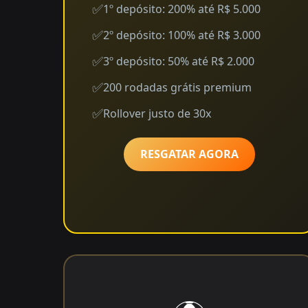
1º depósito: 200% até R$ 5.000
2º depósito: 100% até R$ 3.000
3º depósito: 50% até R$ 2.000
200 rodadas grátis premium
Rollover justo de 30x
RESGATAR AGORA