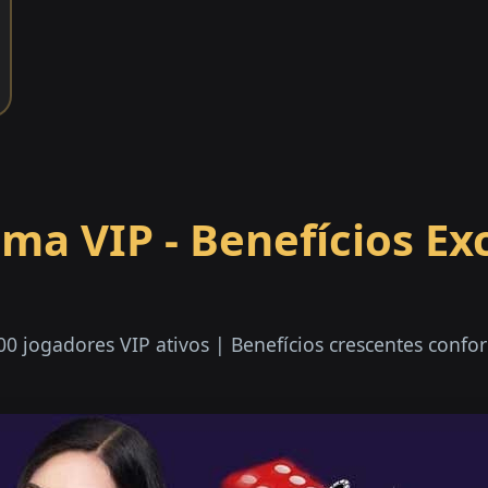
ema VIP - Benefícios Ex
00 jogadores VIP ativos | Benefícios crescentes confo