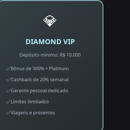
💎
DIAMOND VIP
Depósito mínimo: R$ 10.000
Bônus de 300% + Platinum
Cashback de 20% semanal
Gerente pessoal dedicado
Limites ilimitados
Viagens e presentes