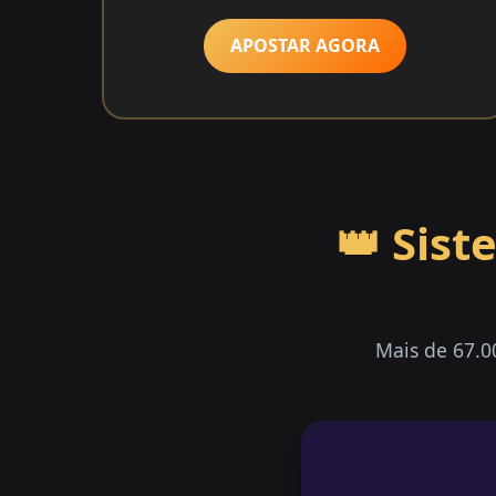
APOSTAR AGORA
👑 Sist
Mais de 67.0