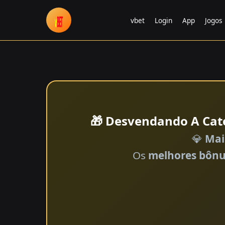
vbet
Login
App
Jogos
🎁 Desvendando A Cate
💎
Mai
Os
melhores bônus