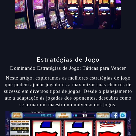
Estratégias de Jogo
Dominando Estratégias de Jogo: Táticas para Vencer
Neste artigo, exploramos as melhores estratégias de jogo
que podem ajudar jogadores a maximizar suas chances de
sucesso em diversos tipos de jogos. Desde o planejamento
até a adaptação às jogadas dos oponentes, descubra como
se tornar um maestro no universo dos jogos.