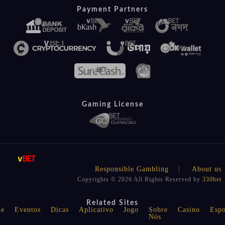
Payment Partners
Gaming License
Responsible Gambling
About us
Copyrights © 2026 All Rights Reserved by
330bet
Related Sites
de
Eventos
Dicas
Aplicativo
Jogo
Sobre
Casino
Espo
Nós