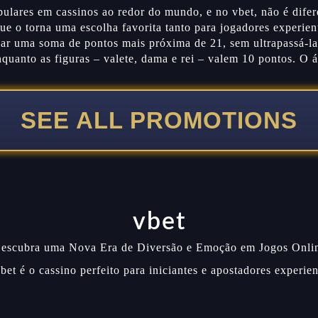
ulares em cassinos ao redor do mundo, e no vbet, não é dife
que o torna uma escolha favorita tanto para jogadores experie
çar uma soma de pontos mais próxima de 21, sem ultrapassá-la.
quanto as figuras – valete, dama e rei – valem 10 pontos. O
SEE ALL PROMOTIONS
vbet
escubra uma Nova Era de Diversão e Emoção em Jogos Onli
bet é o cassino perfeito para iniciantes e apostadores experien