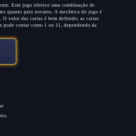
rente. Este jogo oferece uma combinação de
ntes quanto para novatos. A mecânica do jogo é
 O valor das cartas é bem definido; as cartas
 ás pode contar como 1 ou 11, dependendo da
ne
tes.