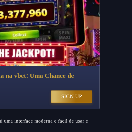
a na vbet: Uma Chance de
SIGN UP
 uma interface moderna e fácil de usar e