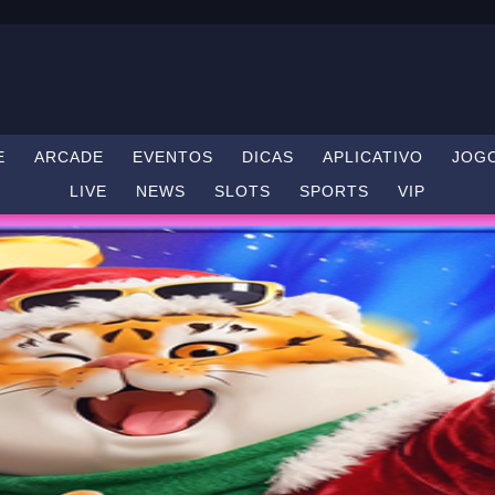
E
ARCADE
EVENTOS
DICAS
APLICATIVO
JOG
LIVE
NEWS
SLOTS
SPORTS
VIP