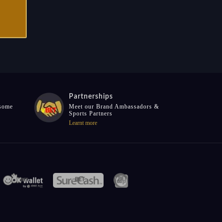
Partnerships
 some
Meet our Brand Ambassadors &
Sports Partners
Learnt more