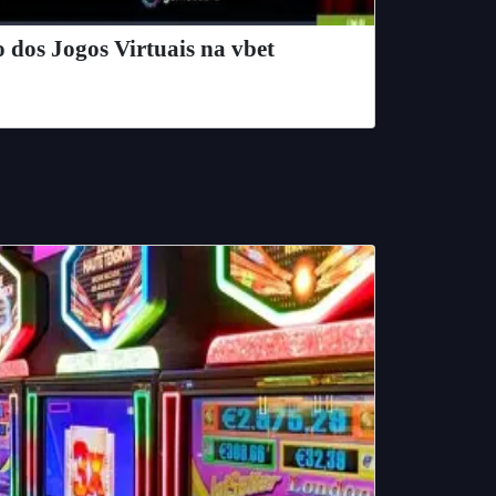
dos Jogos Virtuais na vbet