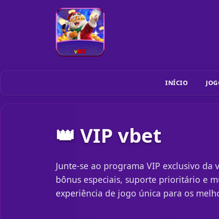
INÍCIO
JOG
👑 VIP vbet
Junte-se ao programa VIP exclusivo da 
bônus especiais, suporte prioritário e 
experiência de jogo única para os melh