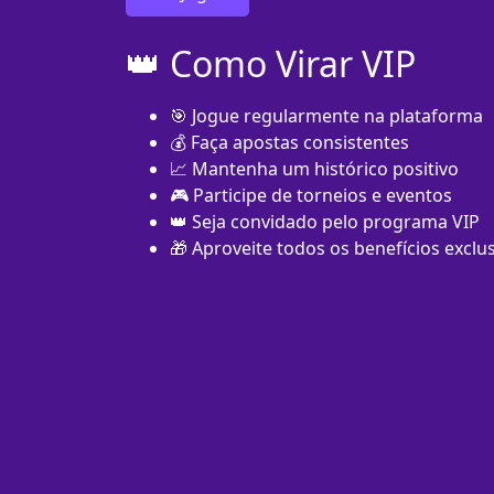
👑 Como Virar VIP
🎯 Jogue regularmente na plataforma
💰 Faça apostas consistentes
📈 Mantenha um histórico positivo
🎮 Participe de torneios e eventos
👑 Seja convidado pelo programa VIP
🎁 Aproveite todos os benefícios exclu