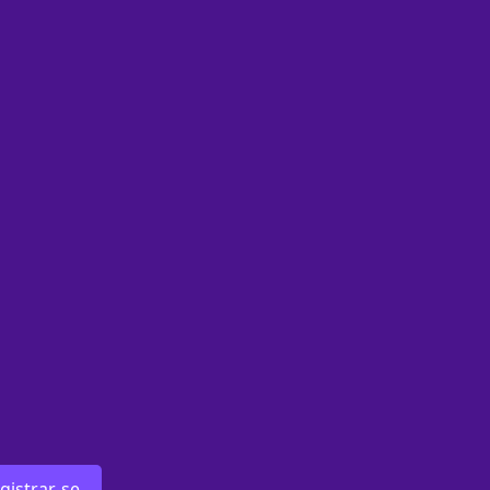
gistrar-se