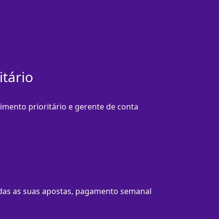
itário
imento prioritário e gerente de conta
P
das as suas apostas, pagamento semanal