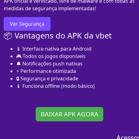
APK oficial e verificado, livre de malware e com todas as
medidas de segurança implementadas!
Ver Segurança
📦 Vantagens do APK da vbet
📱 Interface nativa para Android
🎮 Todos os jogos disponíveis
🔔 Notificações push nativas
⚡ Performance otimizada
🔒 Segurança e privacidade
📱 Funciona offline (modo básico)
BAIXAR APK AGORA
Acesso