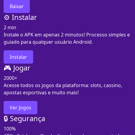
Baixar
⚙️ Instalar
2 min
Instale o APK em apenas 2 minutos! Processo simples e
guiado para qualquer usuário Android.
Instalar
🎮 Jogar
2000+
Acesse todos os jogos da plataforma: slots, cassino,
apostas esportivas e muito mais!
Ver Jogos
🔒 Segurança
100%