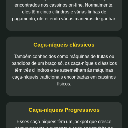
encontrados nos cassinos on-line. Normalmente,
eles têm cinco cilindros e várias linhas de
pagamento, oferecendo várias maneiras de ganhar.
Caça-níqueis clássicos
Também conhecidos como máquinas de frutas ou
bandidos de um braço só, os caça-níqueis clássicos
têm três cilindros e se assemelham às máquinas
caça-níqueis tradicionais encontradas em cassinos
físicos.
Caça-níqueis Progressivos
Esses caça-níqueis têm um jackpot que cresce