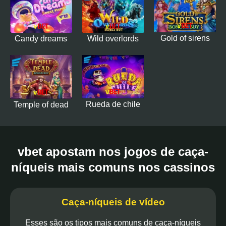
Gold of sirens
Wild overlords
Candy dreams
Rueda de chile
Temple of dead
vbet apostam nos jogos de caça-
níqueis mais comuns nos cassinos
Caça-níqueis de vídeo
Esses são os tipos mais comuns de caça-níqueis