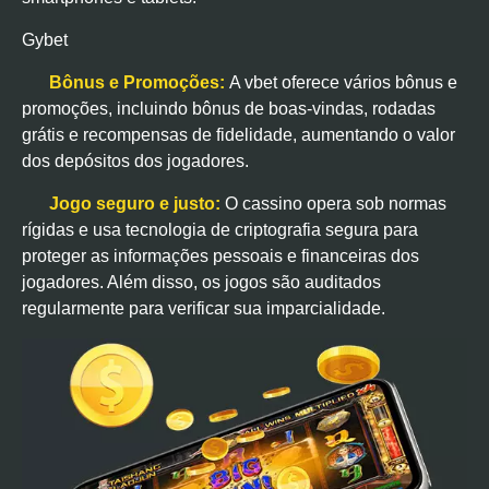
Gybet
Bônus e Promoções:
A vbet oferece vários bônus e
promoções, incluindo bônus de boas-vindas, rodadas
grátis e recompensas de fidelidade, aumentando o valor
dos depósitos dos jogadores.
Jogo seguro e justo:
O cassino opera sob normas
rígidas e usa tecnologia de criptografia segura para
proteger as informações pessoais e financeiras dos
jogadores. Além disso, os jogos são auditados
regularmente para verificar sua imparcialidade.