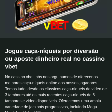
Jogue caça-níqueis por diversão
ou aposte dinheiro real no cassino
vbet
No cassino vbet, nós nos orgulhamos de oferecer os
melhores caça-níqueis online aos nossos jogadores.
Temos tudo, desde os clássicos caça-níqueis de vídeo de
3 tambores até os mais recentes caça-níqueis de 5
tambores e vídeo disponíveis. Oferecemos uma ampla
variedade de jackpots progressivos, incluindo Mega