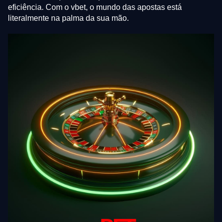
eficiência. Com o vbet, o mundo das apostas está
literalmente na palma da sua mão.