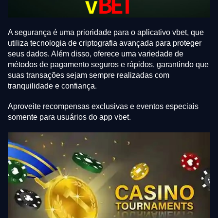
A segurança é uma prioridade para o aplicativo vbet, que
utiliza tecnologia de criptografia avançada para proteger
seus dados. Além disso, oferece uma variedade de
métodos de pagamento seguros e rápidos, garantindo que
suas transações sejam sempre realizadas com
tranquilidade e confiança.
Aproveite recompensas exclusivas e eventos especiais
somente para usuários do app vbet.