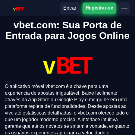
Entrar
Registrar-se
vbet.com: Sua Porta de
Entrada para Jogos Online
O aplicativo móvel vbet.com é a chave para uma
experiência de apostas inigualável. Baixe facilmente
através da App Store ou Google Play e mergulhe em uma
plataforma repleta de funcionalidades. Desde apostas ao
vivo até estatísticas detalhadas, o vbet.com oferece tudo o
que um jogador moderno precisa. A interface intuitiva
garante que até os novatos se sintam à vontade, enquanto
os usuários experientes apreciam a velocidade e