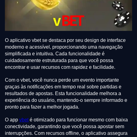
O aplicativo vbet se destaca por seu design de interface
moderno e acessível, proporcionando uma navegação
simplificada e intuitiva. Cada funcionalidade é
cuidadosamente estruturada para que você possa
encontrar e usar recursos com rapidez e facilidade.
Com o vbet, você nunca perde um evento importante
graças às notificações em tempo real sobre partidas e
resultados de apostas. Esta funcionalidade melhora a
experiência do usuário, mantendo-o sempre informado e
pronto para fazer a melhor jogada.
O app
vbet
é otimizado para funcionar mesmo com baixa
conectividade, garantindo que você possa apostar sem
interrupções. Com recursos offline, o aplicativo assegura